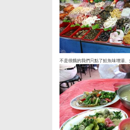
不是很餓的我們只點了鮭魚味增湯、