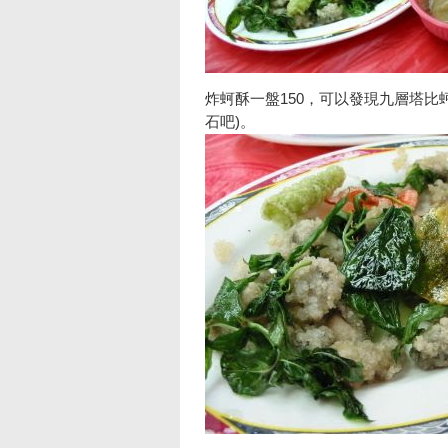
炸蚵酥一盤150，可以發現九層塔比
石吧)。