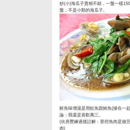
炒(小)海瓜子賣相不錯，一盤一樣1
盤，不是小顆的海瓜子。
鮮魚味增湯是用鮭魚跟鮪魚(摻在一起
論：我還是喜歡萬三。
(伙房歷練過後註解：那些魚肉是做
肉)