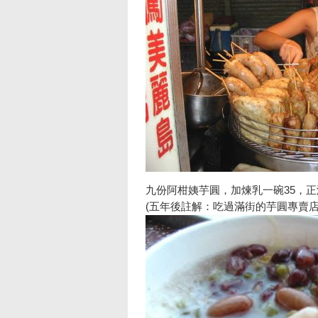
九份阿柑姨芋圓，加煉乳一碗35，
(五年後註解：吃過滿街的芋圓專賣