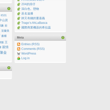
204的排仔
深白色。戀物
巫名遠播
tf101
帥又有錢的薑嘉義
中山資
Trago’s AhLaBasca
弟象
前
國際商業機器的希拉蕊
運
宜蘭美
行
書櫃
Meta
王
燉飯
Entries (RSS)
親情
餐
Comments (RSS)
陳金
WordPress
Log in