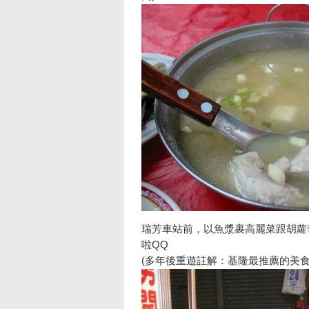
瑞芳車站前，以魚漿裹高麗菜跟胡蘿
啦QQ
(多年後重遊註解：基隆最推薦的美