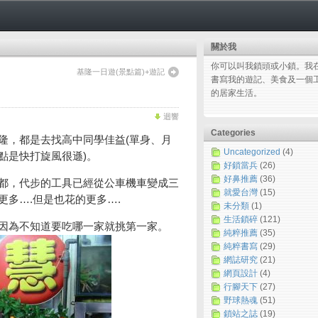
關於我
你可以叫我鎖頭或小鎖。我
基隆一日遊(景點篇)+遊記
書寫我的遊記、美食及一個
的居家生活。
迴響
Categories
隆，都是去找高中同學佳益(單身、月
Uncategorized
(4)
缺點是快打旋風很遜)。
好鎖當兵
(26)
好鼻推薦
(36)
都，代步的工具已經從公車機車變成三
就愛台灣
(15)
多….但是也花的更多….
未分類
(1)
生活鎖碎
(121)
因為不知道要吃哪一家就挑第一家。
純粹推薦
(35)
純粹書寫
(29)
網誌研究
(21)
網頁設計
(4)
行腳天下
(27)
野球熱魂
(51)
鎖站之誌
(19)