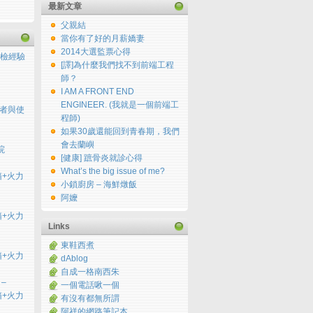
最新文章
父親結
當你有了好的月薪嬌妻
2014大選監票心得
檢經驗
[譯]為什麼我們找不到前端工程
師？
I AM A FRONT END
ENGINEER. (我就是一個前端工
用者與使
程師)
如果30歲還能回到青春期，我們
會去蘭嶼
院
[健康] 蹠骨炎就診心得
What’s the big issue of me?
開箱+火力
小鎖廚房 – 海鮮燉飯
阿嬤
開箱+火力
Links
東鞋西煮
開箱+火力
dAblog
自成一格南西朱
 –
一個電話啾一個
開箱+火力
有沒有都無所謂
阿祥的網路筆記本