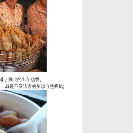
正港芋圓吃的出芋頭香。
店，就是不及這家的芋頭自然香氣)