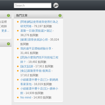
熱門文章
在這裡
[問卷]網誌使用者與使用行為之
工程師
研究問卷
- 79,197 點閱數
更多...
基隆一日遊(景點篇)+遊記
-
38,276 點閱數
[健康] 蹠骨炎就診心得
- 35,024
點閱數
我的扁平足體檢經驗分享
-
31,481 點閱數
[譯]為什麼我們找不到前端工程
師？
- 19,492 點閱數
[論文]誌謝
- 17,911 點閱數
[食記]基隆昱帝嶺-復興店
-
17,612 點閱數
小鎖嚴選中壢十店(三)─劉媽媽
客家菜包
- 16,019 點閱數
小鎖嚴選中壢十店(五)─膳林小
館
- 14,939 點閱數
No mind
- 14,903 點閱數