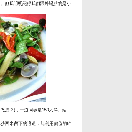
50。但我明明記得我們跟外場點的是小
做成？)，一道同樣是150大洋。結
完沙西米留下的邊邊，無利用價值的碎