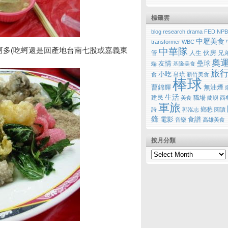
標籤雲
blog research
drama
FED
NPB
中壢美食
transformer
WBC
蚵多(吃蚵還是回產地台南七股或嘉義東
中華隊
伙房
管
人生
兄
奧
友情
壘球
端
基隆美食
旅
小吃
帛琉
食
新竹美食
棒球
曹錦輝
無油煙
生活
建民
職場
美食
蘭嶼
西
軍旅
鄉愁
詩
郭泓志
閱讀
鋒
電影
食譜
音樂
高雄美食
按月分類