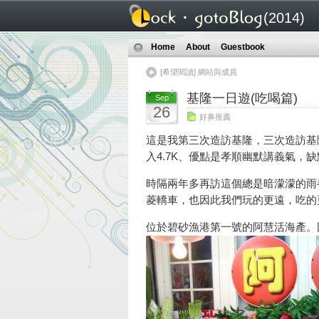
(2014)
Home
About
Guestbook
[希望閱讀] 網站與成員
基隆一日遊(吃喝篇)
Sep
26
好鼻推薦
這是我第三次造訪基隆，三次造訪基
入4.7K、優點是孝順幽默講義氣，
時隔兩年多再訪這個總是暗濛濛的雨
菱轎車，也因此我們玩的更遠，吃的更
位於碧砂漁港第一號的阿慧活海產。