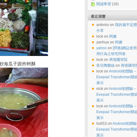
閱讀希望
(16)
最近迴響
antonio on
我的扁平足體
分享
lock on
阿嬤
yanhua on
阿嬤
yahoo
on
[問卷]網誌使
用行為之研究問卷
lock on
再憶國管院
炒海瓜子跟炸蚵酥
朱兒陶樂絲
on
再憶國管
lock on
Android初體驗 –
Eeepad Transformer
展示
nick on
Android初體驗 –
Eeepad Transformer
展示
lock on
Android初體驗 –
Eeepad Transformer
展示
liu653 on
Android初體驗
Eeepad Transformer
展示