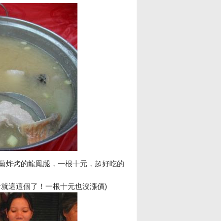
蔔炸烤的龍鳳腿，一根十元，超好吃的
食就這這個了！一根十元也沒漲價)