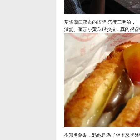
基隆廟口夜市的招牌-營養三明治，一
滷蛋、蕃茄小黃瓜跟沙拉，真的很營
不知名鍋貼，點他是為了坐下來吃外帶的