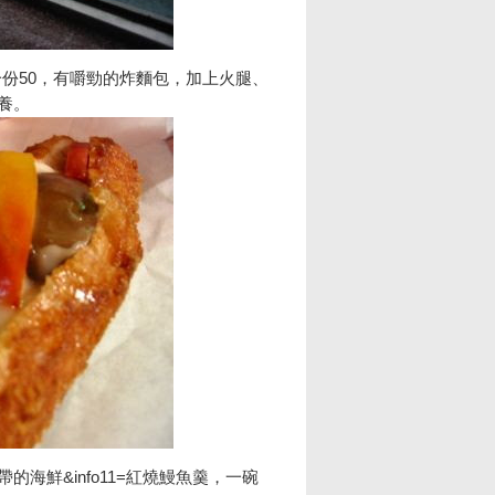
份50，有嚼勁的炸麵包，加上火腿、
養。
海鮮&info11=紅燒鰻魚羹，一碗