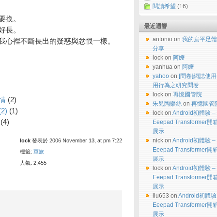
閱讀希望
(16)
要換。
最近迴響
好長。
antonio on
我的扁平足體
我心裡不斷長出的疑惑與忿恨一樣。
分享
lock on
阿嬤
yanhua on
阿嬤
yahoo
on
[問卷]網誌使
用行為之研究問卷
lock on
再憶國管院
情
(2)
朱兒陶樂絲
on
再憶國管
2)
(1)
lock on
Android初體驗 –
(4)
Eeepad Transformer
展示
nick on
Android初體驗 –
lock
發表於 2006 November 13, at pm 7:22
Eeepad Transformer
標籤:
軍旅
展示
人氣: 2,455
lock on
Android初體驗 –
Eeepad Transformer
展示
liu653 on
Android初體驗
Eeepad Transformer
展示