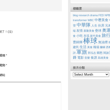
標籤雲
blog research
drama
FED
NPB
中壢美食
transformer
WBC
中華隊
伙房
管
人生
兄
奧
友情
壘球
端
基隆美食
了！(泣)
旅
小吃
帛琉
食
新竹美食
棒球
曹錦輝
無油煙
生活
建民
職場
美食
蘭嶼
西
軍旅
鄉愁
詩
郭泓志
閱讀
暱稱
*
鋒
電影
食譜
音樂
高雄美食
電郵
*
按月分類
網站