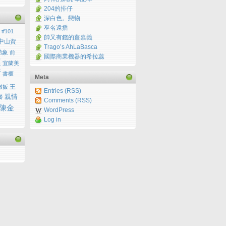
204的排仔
深白色。戀物
巫名遠播
tf101
帥又有錢的薑嘉義
中山資
Trago’s AhLaBasca
弟象
前
國際商業機器的希拉蕊
運
宜蘭美
行
書櫃
Meta
王
燉飯
Entries (RSS)
親情
餐
Comments (RSS)
陳金
WordPress
Log in