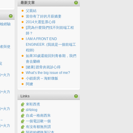
最新文章
父親結
當你有了好的月薪嬌妻
2014大選監票心得
檢經驗
[譯]為什麼我們找不到前端工程
師？
I AM A FRONT END
ENGINEER. (我就是一個前端工
用者與使
程師)
如果30歲還能回到青春期，我們
會去蘭嶼
院
[健康] 蹠骨炎就診心得
What’s the big issue of me?
開箱+火力
小鎖廚房 – 海鮮燉飯
阿嬤
開箱+火力
Links
東鞋西煮
開箱+火力
dAblog
自成一格南西朱
 –
一個電話啾一個
開箱+火力
有沒有都無所謂
阿祥的網路筆記本