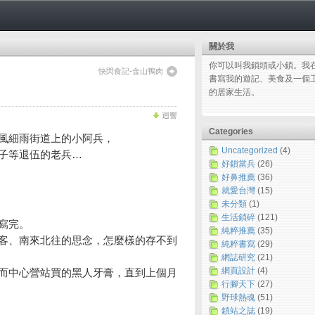
關於我
你可以叫我鎖頭或小鎖。我
快閃食記-金山鴨肉
書寫我的遊記、美食及一個
的居家生活。
迴響
Categories
風細雨街道上的小阿兵，
Uncategorized
(4)
子等退伍的老兵…
好鎖當兵
(26)
好鼻推薦
(36)
就愛台灣
(15)
未分類
(1)
生活鎖碎
(121)
寫完。
純粹推薦
(35)
客、南來北往的思念，怎麼樣的存不到
純粹書寫
(29)
網誌研究
(21)
網頁設計
(4)
而中心營站買的黑人牙膏，直到上個月
行腳天下
(27)
野球熱魂
(51)
鎖站之誌
(19)