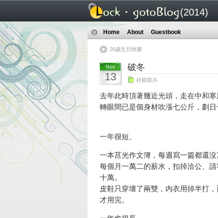
(2014)
Home
About
Guestbook
26歲生日快樂
破冬
Nov
13
好鎖當兵
去年此時頂著幾近光頭，走在中和寒
轉眼間已是個身材吹漲七公斤，劃日
一年很短。
一本莒光作文簿，每週寫一篇都還沒
每個月一萬二的薪水，扣掉洽公、請
十萬。
皮鞋只穿壞了兩雙，內衣用掉半打，
才用完。