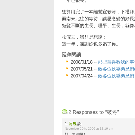
一年也很長。
總算用完了一本離營宣教簿，下禮拜
而南來北往的等待，讓思念變的好長
短髮不斷的生長、理平、生長，就像
收假去，我只是想說：
這一年，謝謝妳也多虧了你。
延伸閱讀
2008/01/18 --
那些當兵教我的事
2007/05/21 --
致各位伙委弟兄們(
2007/04/24 --
致各位伙委弟兄們
2 Responses to “破冬”
阿醜
1.
說:
November 20th, 2006 at 12:16 pm
幹…加油啊！