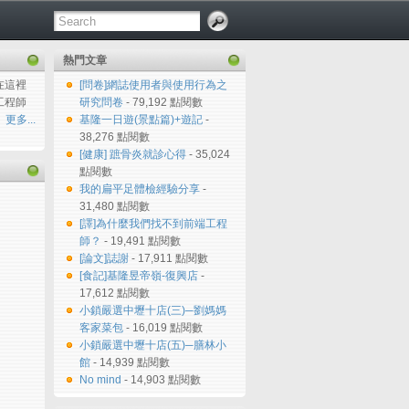
熱門文章
在這裡
[問卷]網誌使用者與使用行為之
工程師
研究問卷
- 79,192 點閱數
更多...
基隆一日遊(景點篇)+遊記
-
38,276 點閱數
[健康] 蹠骨炎就診心得
- 35,024
點閱數
我的扁平足體檢經驗分享
-
31,480 點閱數
[譯]為什麼我們找不到前端工程
師？
- 19,491 點閱數
[論文]誌謝
- 17,911 點閱數
[食記]基隆昱帝嶺-復興店
-
17,612 點閱數
小鎖嚴選中壢十店(三)─劉媽媽
客家菜包
- 16,019 點閱數
小鎖嚴選中壢十店(五)─膳林小
館
- 14,939 點閱數
No mind
- 14,903 點閱數