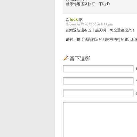
就等你退伍來快打一下啦:D
lock
2.
說:
November 21st, 2006 at 8:29 pm
距離退伍還有五十幾天啊！怎麼還這麼久！
還有，掯！我家附近的那家有快打的電玩店關
留下迴響