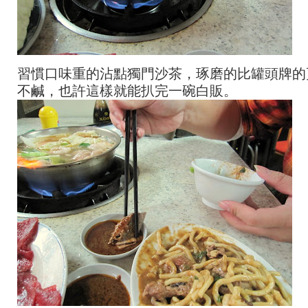
習慣口味重的沾點獨門沙茶，琢磨的比罐頭牌的
不鹹，也許這樣就能扒完一碗白販。