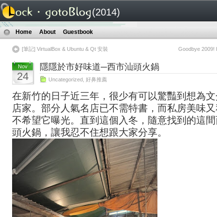
(2014)
Home
About
Guestbook
[筆記] VirtualBox & Ubuntu & Qt 安裝
Goodbye 2009! H
隱隱於市好味道─西市汕頭火鍋
Nov
24
Uncategorized
,
好鼻推薦
在新竹的日子近三年，很少有可以驚豔到想為文
店家。部分人氣名店已不需特書，而私房美味又
不希望它曝光。直到這個入冬，隨意找到的這間
頭火鍋，讓我忍不住想跟大家分享。