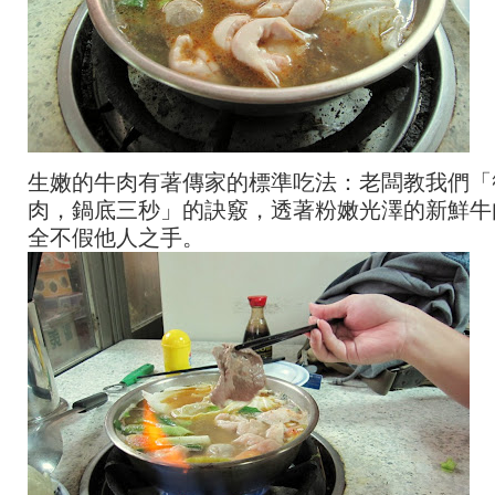
生嫩的牛肉有著傳家的標準吃法：老闆教我們「
肉，鍋底三秒」的訣竅，透著粉嫩光澤的新鮮牛
全不假他人之手。