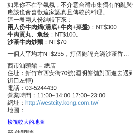
如果你不在乎氣氛，不介意台灣市集獨有的亂與
應該也會喜歡這家認真且傳統的料理。
這一餐兩人份結帳下來：
兩人份牛肉鍋(湯底+牛肉+菜盤)
：NT$300
牛肉貢丸、魚餃
：NT$100。
沙茶牛肉炒麵
：NT$70
一個人平均才NT$235，打個飽嗝充滿沙茶香…
西市汕頭館 – 總店
住址：新竹市西安街70號(淵明餅舖對面進去遇
街口左轉)
電話：03-5244430
營業時間：11:00~14:00 17:00~23:00
網址：
http://westcity.kong.com.tw/
地圖：
檢視較大的地圖