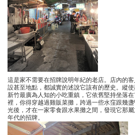
這是家不需要在招牌說明年紀的老店。店內的客
設甚至地點，都誠實的述說它該有的歷史。縱使
新竹最廣為人知的小吃重鎮，它依舊堅持坐落在
裡，你得穿越過雞販菜攤，跨過一些水窪跟幾盞
光後，才在一家零食跟水果攤之間，發現它那屬
年代的招牌。