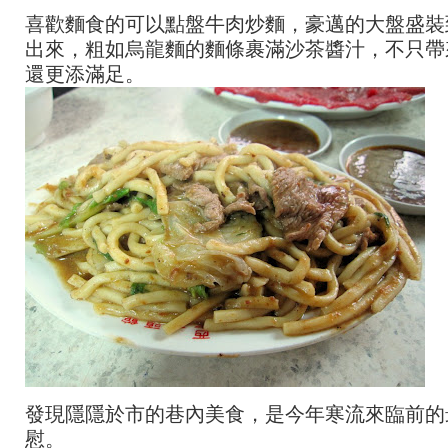
喜歡麵食的可以點盤牛肉炒麵，豪邁的大盤盛裝
出來，粗如烏龍麵的麵條裹滿沙茶醬汁，不只帶
還更添滿足。
發現隱隱於市的巷內美食，是今年寒流來臨前的
慰。