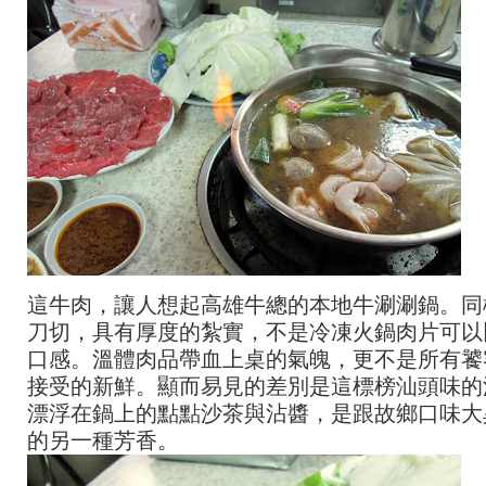
這牛肉，讓人想起高雄牛總的本地牛涮涮鍋。同
刀切，具有厚度的紮實，不是冷凍火鍋肉片可以
口感。溫體肉品帶血上桌的氣魄，更不是所有饕
接受的新鮮。顯而易見的差別是這標榜汕頭味的
漂浮在鍋上的點點沙茶與沾醬，是跟故鄉口味大
的另一種芳香。