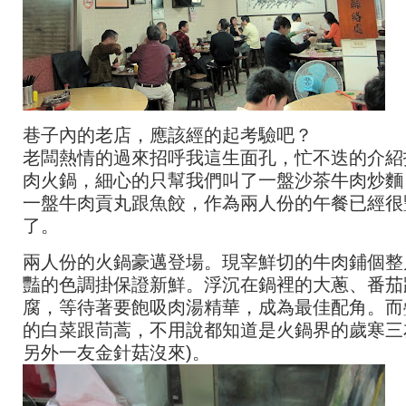
巷子內的老店，應該經的起考驗吧？
老闆熱情的過來招呼我這生面孔，忙不迭的介紹
肉火鍋，細心的只幫我們叫了一盤沙茶牛肉炒麵
一盤牛肉貢丸跟魚餃，作為兩人份的午餐已經很
了。
兩人份的火鍋豪邁登場。現宰鮮切的牛肉鋪個整
豔的色調掛保證新鮮。浮沉在鍋裡的大蔥、番茄
腐，等待著要飽吸肉湯精華，成為最佳配角。而
的白菜跟茼蒿，不用說都知道是火鍋界的歲寒三
另外一友金針菇沒來)。