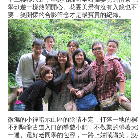
學班遊一樣熱鬧開心。花團美景有沒有入鏡也不
要，笑開懷的合影留念才是最寶貴的紀錄。
微濕的小徑暗示山區的陰晴不定，打落一地的桐
不到騎龍古道入口的導遊小鎖，不敬業的帶著大
一通。還好老同學的包容，一路上嬉鬧講笑，沒