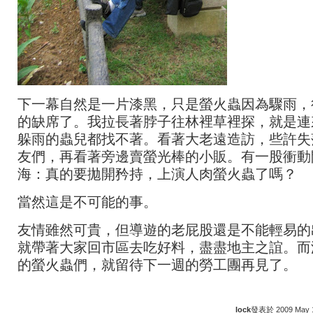
下一幕自然是一片漆黑，只是螢火蟲因為驟雨，
的缺席了。我拉長著脖子往林裡草裡探，就是連
躲雨的蟲兒都找不著。看著大老遠造訪，些許失
友們，再看著旁邊賣螢光棒的小販。有一股衝動
海：真的要拋開矜持，上演人肉螢火蟲了嗎？
當然這是不可能的事。
友情雖然可貴，但導遊的老屁股還是不能輕易的
就帶著大家回市區去吃好料，盡盡地主之誼。而
的螢火蟲們，就留待下一週的勞工團再見了。
lock
發表於 2009 May 17