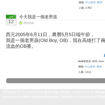
標籤:
中山資管
,
壘球
人氣: 2,492
今天我是一個老男孩
Jun
12
野球熱魂
西元2005年6月11日，農曆5月5日端午節，
我是一個老男孩(Old Boy, OB)，我在高雄打了
流血的OB賽。
lock
發表於 2005 June 12
標籤:
中山資管
,
壘球
人氣: 2,611
i3Theme 1.7
is designed by
N.Design Studio
, customized by
Mang
sponsored by
Web Hosting Reviews
,
Hosting
in Colombia and
Web