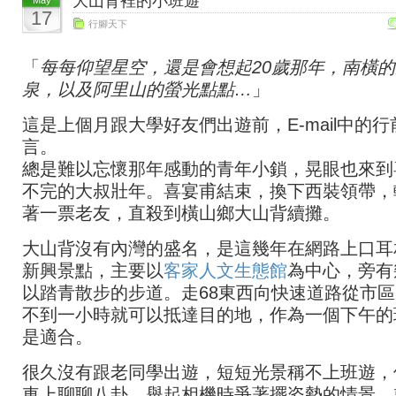
大山背裡的小班遊
May
17
行腳天下
「
每每仰望星空，還是會想起20歲那年，南橫
泉，以及阿里山的螢光點點…
」
這是上個月跟大學好友們出遊前，E-mail中的行
言。
總是難以忘懷那年感動的青年小鎖，晃眼也來到
不完的大叔壯年。喜宴甫結束，換下西裝領帶，
著一票老友，直殺到橫山鄉大山背續攤。
大山背沒有內灣的盛名，是這幾年在網路上口耳
新興景點，主要以
客家人文生態館
為中心，旁有
以踏青散步的步道。走68東西向快速道路從市
不到一小時就可以抵達目的地，作為一個下午的
是適合。
很久沒有跟老同學出遊，短短光景稱不上班遊，
車上聊聊八卦，舉起相機時爭著擺姿勢的情景，