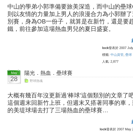
中山的學弟小郭準備要旅美深造，而中山的壘球
則以友情的力量加上男人的浪漫合力為小郭辦了
別賽，身為OB一份子，就算是在新竹，還是要
鐵，前往參加這場熱血男兒的夏日盛宴。
lock
發表於 2007 July 
標籤:
中山資管
,
壘球
人氣: 2,877
陽光．熱血．壘球賽
May
28
野球熱魂
大概有幾百年沒更新過’棒球’這個類別的文章了
這個週末回新竹上班，但週末又搭著同事的車，
的美堤球場去打了三場熱血的壘球賽…
lock
發表於 2007 May 28