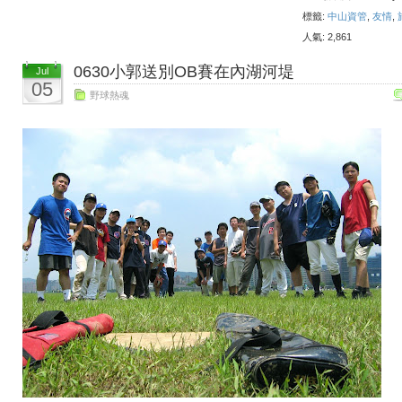
標籤:
中山資管
,
友情
,
人氣: 2,861
0630小郭送別OB賽在內湖河堤
Jul
05
野球熱魂