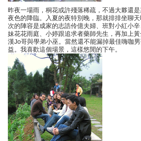
昨夜一場雨，桐花或許殘落稀疏，不過大夥還是
夜色的降臨。入夏的夜特別晚，那就排排坐聊天
次的陣容是成家的志誥伶億夫婦、班對小紅小辛
妹花花雨庭、小婷跟追求者藥師先生，再加上黃
漢Jo哥與學弟小巫。當然還不能漏掉最佳嗨咖
益。我喜歡這個場景，這樣悠閒的下午。