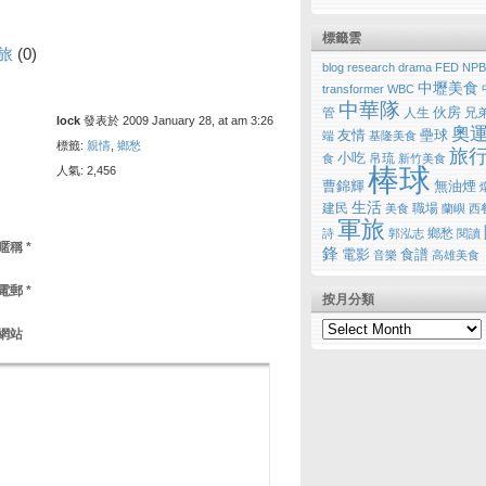
標籤雲
旅
(0)
blog research
drama
FED
NPB
中壢美食
transformer
WBC
中華隊
伙房
管
人生
兄
lock
發表於 2009 January 28, at am 3:26
奧
友情
壘球
端
基隆美食
標籤:
親情
,
鄉愁
旅
小吃
帛琉
食
新竹美食
棒球
人氣: 2,456
曹錦輝
無油煙
生活
建民
職場
美食
蘭嶼
西
軍旅
鄉愁
詩
郭泓志
閱讀
暱稱
*
鋒
電影
食譜
音樂
高雄美食
電郵
*
按月分類
網站