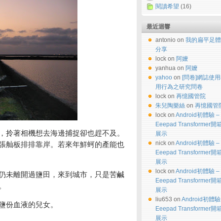
閱讀希望
(16)
最近迴響
antonio on
我的扁平足體
分享
lock on
阿嬤
yanhua on
阿嬤
yahoo
on
[問卷]網誌使
用行為之研究問卷
lock on
再憶國管院
朱兒陶樂絲
on
再憶國管
lock on
Android初體驗 –
Eeepad Transformer
，拎著相機想去海邊捕捉卻也趕不及。
展示
nick on
Android初體驗 –
張舢板排排靠岸。若來年鮮蚵的產能也
Eeepad Transformer
展示
lock on
Android初體驗 –
仍未離開過鹽田，來到城市，只是苦鹹
Eeepad Transformer
。
展示
liu653 on
Android初體驗
鹽份血液的兒女。
Eeepad Transformer
展示