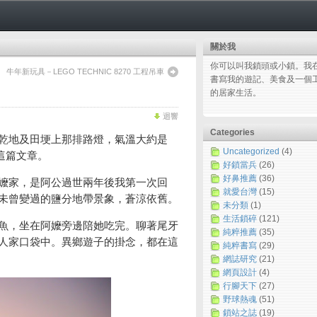
關於我
你可以叫我鎖頭或小鎖。我
牛年新玩具－LEGO TECHNIC 8270 工程吊車
書寫我的遊記、美食及一個
的居家生活。
迴響
Categories
乾地及田埂上那排路燈，氣溫大約是
Uncategorized
(4)
這篇文章。
好鎖當兵
(26)
好鼻推薦
(36)
嬤家，是阿公過世兩年後我第一次回
就愛台灣
(15)
未曾變過的鹽分地帶景象，蒼涼依舊。
未分類
(1)
生活鎖碎
(121)
魚，坐在阿嬤旁邊陪她吃完。聊著尾牙
純粹推薦
(35)
人家口袋中。異鄉遊子的掛念，都在這
純粹書寫
(29)
網誌研究
(21)
網頁設計
(4)
行腳天下
(27)
野球熱魂
(51)
鎖站之誌
(19)