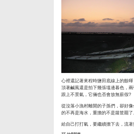
心裡還記著來程時鹽田底線上的餘暉
頂著鹹風還是拍下幾張塭邊暮色，兩
跟上不景氣，它倆也否會放無薪假?
從沒落小漁村離開的子孫們，卻好像
的不再是海水，重擔的不是籮筐罷了
給自己打打氣，要繼續擔下去，流著