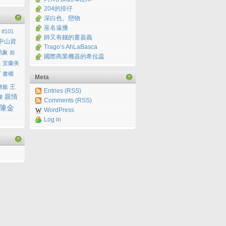
204的排仔
深白色。戀物
巫名遠播
tf101
帥又有錢的薑嘉義
中山資
Trago’s AhLaBasca
弟象
前
國際商業機器的希拉蕊
運
宜蘭美
行
書櫃
Meta
王
燉飯
Entries (RSS)
親情
餐
Comments (RSS)
陳金
WordPress
Log in