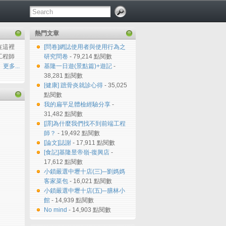
熱門文章
在這裡
[問卷]網誌使用者與使用行為之
工程師
研究問卷
- 79,214 點閱數
更多...
基隆一日遊(景點篇)+遊記
-
38,281 點閱數
[健康] 蹠骨炎就診心得
- 35,025
點閱數
我的扁平足體檢經驗分享
-
31,482 點閱數
[譯]為什麼我們找不到前端工程
師？
- 19,492 點閱數
[論文]誌謝
- 17,911 點閱數
[食記]基隆昱帝嶺-復興店
-
17,612 點閱數
小鎖嚴選中壢十店(三)─劉媽媽
客家菜包
- 16,021 點閱數
小鎖嚴選中壢十店(五)─膳林小
館
- 14,939 點閱數
No mind
- 14,903 點閱數