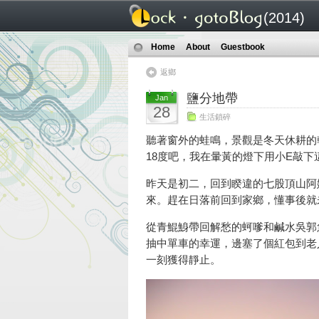
(2014)
Home
About
Guestbook
返鄉
鹽分地帶
Jan
28
生活鎖碎
聽著窗外的蛙鳴，景觀是冬天休耕的
18度吧，我在暈黃的燈下用小E敲下
昨天是初二，回到睽違的七股頂山阿
來。趕在日落前回到家鄉，懂事後就
從青鯤鯓帶回解愁的蚵嗲和鹹水吳郭
抽中單車的幸運，邊塞了個紅包到老
一刻獲得靜止。