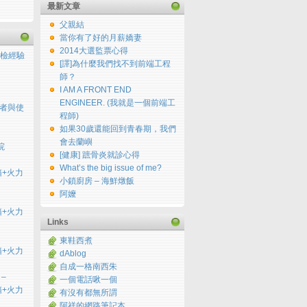
最新文章
父親結
當你有了好的月薪嬌妻
2014大選監票心得
檢經驗
[譯]為什麼我們找不到前端工程
師？
I AM A FRONT END
ENGINEER. (我就是一個前端工
用者與使
程師)
如果30歲還能回到青春期，我們
會去蘭嶼
院
[健康] 蹠骨炎就診心得
What’s the big issue of me?
開箱+火力
小鎖廚房 – 海鮮燉飯
阿嬤
開箱+火力
Links
東鞋西煮
開箱+火力
dAblog
自成一格南西朱
 –
一個電話啾一個
開箱+火力
有沒有都無所謂
阿祥的網路筆記本