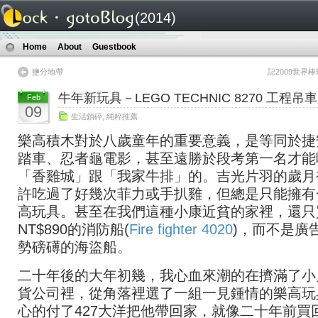
(2014)
Home
About
Guestbook
鹽分地帶
記2009世界
牛年新玩具－LEGO TECHNIC 8270 工程吊車
Feb
09
生活鎖碎
,
純粹推薦
樂高積木對於八歲童年的重要意義，是等同於捷
踏車、忍者龜電影，甚至遠勝於段考第一名才能
「香雞城」跟「我家牛排」的。吉光片羽的歲月
許吃過了好幾次菲力或手扒雞，但總是只能擁有
高玩具。甚至在我們這種小康近貧的家裡，還只
NT$890的消防船(
Fire fighter 4020
)，而不是廣
勢磅礡的海盜船。
二十年後的大年初幾，我心血來潮的在擠滿了小
貨公司裡，從角落裡選了一組一見鍾情的樂高玩
心的付了427大洋把他帶回家，就像二十年前買