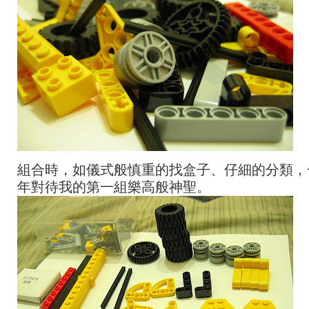
組合時，如儀式般慎重的找盒子、仔細的分類，
年對待我的第一組樂高般神聖。