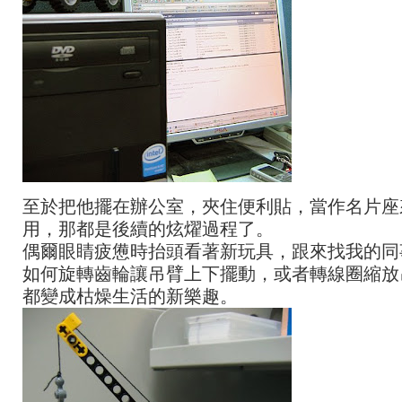
至於把他擺在辦公室，夾住便利貼，當作名片座
用，那都是後續的炫燿過程了。
偶爾眼睛疲憊時抬頭看著新玩具，跟來找我的同
如何旋轉齒輪讓吊臂上下擺動，或者轉線圈縮放
都變成枯燥生活的新樂趣。