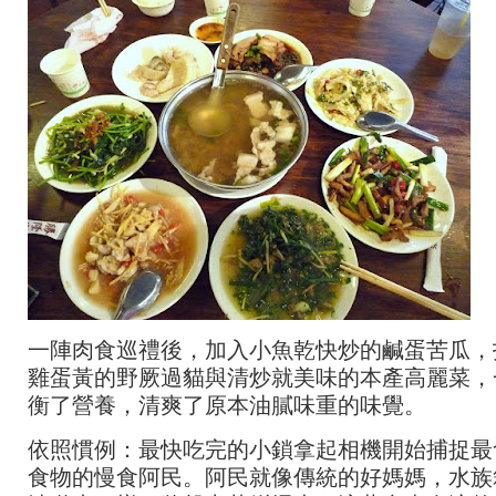
一陣肉食巡禮後，加入小魚乾快炒的鹹蛋苦瓜，
雞蛋黃的野厥過貓與清炒就美味的本產高麗菜，
衡了營養，清爽了原本油膩味重的味覺。
依照慣例：最快吃完的小鎖拿起相機開始捕捉最
食物的慢食阿民。阿民就像傳統的好媽媽，水族