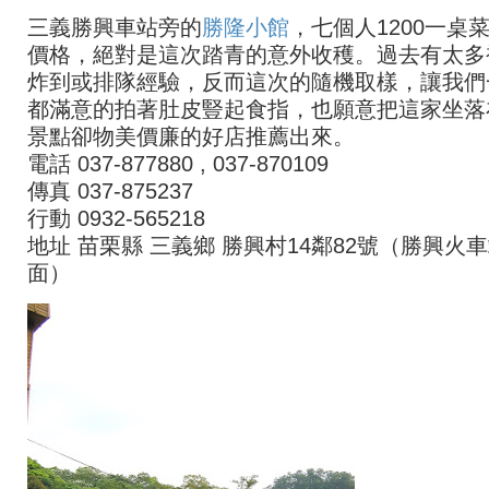
三義勝興車站旁的
勝隆小館
，七個人1200一桌
價格，絕對是這次踏青的意外收穫。過去有太多
炸到或排隊經驗，反而這次的隨機取樣，讓我們
都滿意的拍著肚皮豎起食指，也願意把這家坐落
景點卻物美價廉的好店推薦出來。
電話 037-877880 , 037-870109
傳真 037-875237
行動 0932-565218
地址 苗栗縣 三義鄉 勝興村14鄰82號（勝興火
面）