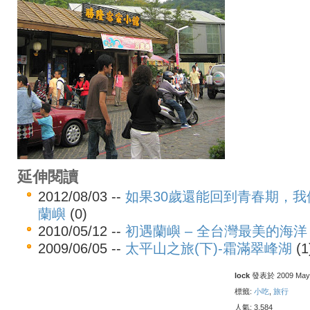
延伸閱讀
2012/08/03 --
如果30歲還能回到青春期，我
蘭嶼
(0)
2010/05/12 --
初遇蘭嶼 – 全台灣最美的海洋
2009/06/05 --
太平山之旅(下)-霜滿翠峰湖
(1
lock
發表於 2009 May 4
標籤:
小吃
,
旅行
人氣: 3,584