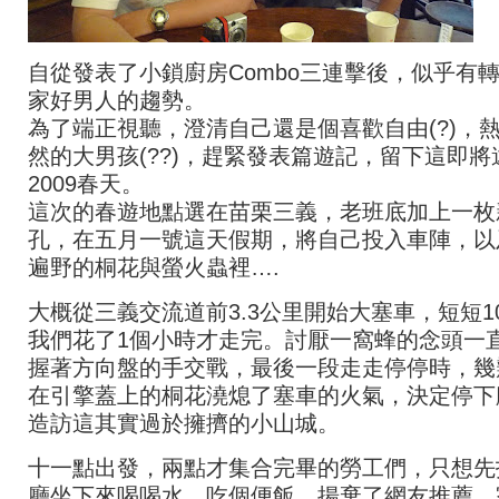
自從發表了小鎖廚房Combo三連擊後，似乎有
家好男人的趨勢。
為了端正視聽，澄清自己還是個喜歡自由(?)，
然的大男孩(??)，趕緊發表篇遊記，留下這即將
2009春天。
這次的春遊地點選在苗栗三義，老班底加上一枚
孔，在五月一號這天假期，將自己投入車陣，以
遍野的桐花與螢火蟲裡….
大概從三義交流道前3.3公里開始大塞車，短短1
我們花了1個小時才走完。討厭一窩蜂的念頭一
握著方向盤的手交戰，最後一段走走停停時，幾
在引擎蓋上的桐花澆熄了塞車的火氣，決定停下
造訪這其實過於擁擠的小山城。
十一點出發，兩點才集合完畢的勞工們，只想先
廳坐下來喝喝水，吃個便飯。揚棄了網友推薦，