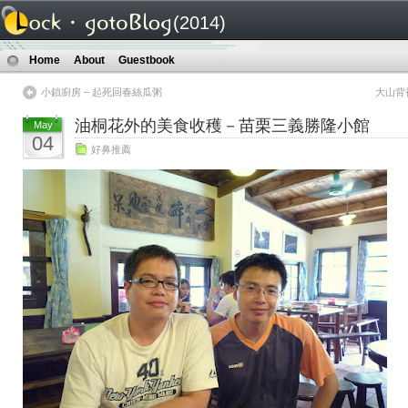
(2014)
Home
About
Guestbook
小鎖廚房 – 起死回春絲瓜粥
大山背
油桐花外的美食收穫－苗栗三義勝隆小館
May
04
好鼻推薦