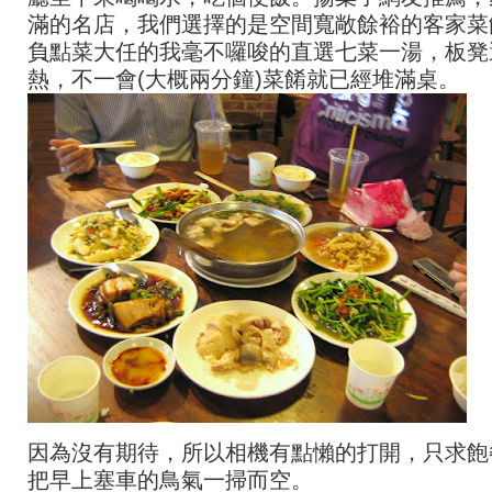
滿的名店，我們選擇的是空間寬敞餘裕的客家菜
負點菜大任的我毫不囉唆的直選七菜一湯，板凳
熱，不一會(大概兩分鐘)菜餚就已經堆滿桌。
因為沒有期待，所以相機有點懶的打開，只求飽
把早上塞車的鳥氣一掃而空。