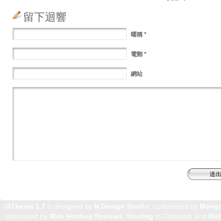
留下迴響
暱稱
*
電郵
*
網站
i3Theme 1.7
is designed by
N.Design Studio
, customized by
Mang
sponsored by
Web Hosting Reviews
,
Hosting
in Colombia and
Web