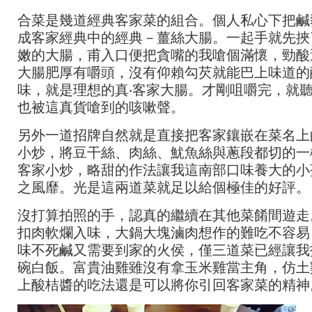
合菜是幾道經典客家菜的組合。個人私心下把鹹
成客家經典中的經典－薑絲大腸。一起手就先挾
嫩的大腸，甫入口便把貪嘴的我嗆個滿懷，勁酸
大腸肥厚有嚼頭，沒有仰賴勾芡就能巴上味道的
味，就是理想的真‧客家大腸。才剛咀嚼完，就
也被這真貨嗆到的咳嗽聲。
另外一道招牌自然就是直接把客家鑲嵌在菜名上
小炒，將豆干絲、肉絲、魷魚絲與蔥段都切的一
客家小炒，略甜的作法讓我這南部口味養大的小
之風靡。光是這兩道菜就足以給個極佳的好評。
沒打算拍照的手，認真的繼續在其他菜餚間遊走
扣肉軟爛入味，大鍋大塊滷肉想作的難吃不容易
味不死鹹又需要到家的火侯，僅三道菜已經讓我
碗白飯。富貴油雞雖沒有拿玉米雞當主角，仿土
上酸桔醬的吃法還是可以將你引回客家菜的精神