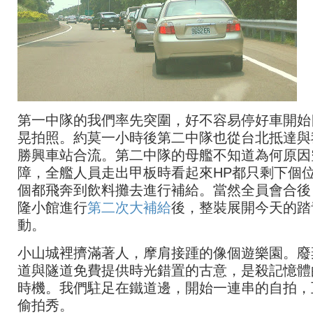
第一中隊的我們率先突圍，好不容易停好車開始
晃拍照。約莫一小時後第二中隊也從台北抵達與
勝興車站合流。第二中隊的母艦不知道為何原因
障，全艦人員走出甲板時看起來HP都只剩下個
個都飛奔到飲料攤去進行補給。當然全員會合後
隆小館進行
第二次大補給
後，整裝展開今天的踏
動。
小山城裡擠滿著人，摩肩接踵的像個遊樂園。廢
道與隧道免費提供時光錯置的古意，是殺記憶體
時機。我們駐足在鐵道邊，開始一連串的自拍，
偷拍秀。