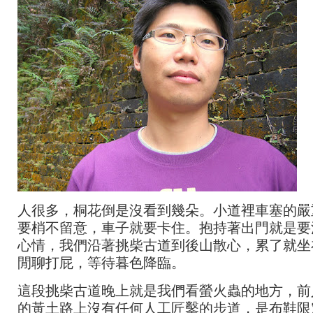
人很多，桐花倒是沒看到幾朵。小道裡車塞的嚴
要梢不留意，車子就要卡住。抱持著出門就是要
心情，我們沿著挑柴古道到後山散心，累了就坐
閒聊打屁，等待暮色降臨。
這段挑柴古道晚上就是我們看螢火蟲的地方，前
的黃土路上沒有任何人工匠鑿的步道，是布鞋限