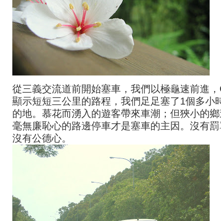
從三義交流道前開始塞車，我們以極龜速前進，
顯示短短三公里的路程，我們足足塞了1個多小
的地。慕花而湧入的遊客帶來車潮；但狹小的鄉
毫無廉恥心的路邊停車才是塞車的主因。沒有罰
沒有公德心。