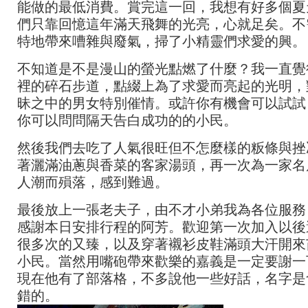
能做的最低消費。賞完這一回，我想有好多個夏
們只靠回憶這年滿天飛舞的光亮，心就足矣。不
特地帶來嘈雜與廢氣，掃了小精靈們求愛的興。
不知道是不是漫山的螢光點燃了什麼？我一直覺
裡的碎石步道，點綴上為了求愛而亮起的光明，
昧之中的男女特別催情。或許你有機會可以試試
你可以問問隔天告白成功的的小民。
然後我們去吃了人氣很旺但不怎麼樣的粄條與挫
著灑滿油蔥與香菜的客家湯頭，再一次為一家名
人潮而殞落，感到難過。
最後放上一張老夫子，由不才小弟我為各位服務
感謝本日安排行程的阿芳。歡迎第一次加入以後
很多次的又臻，以及穿著襯衫皮鞋滿頭大汗開來
小民。當然用嘴砲帶來歡樂的嘉義是一定要謝一
現在他有了部落格，不多說他一些好話，名字是
錯的。