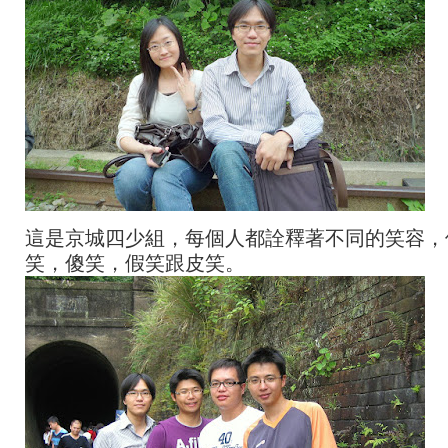
這是京城四少組，每個人都詮釋著不同的笑容，
笑，傻笑，假笑跟皮笑。