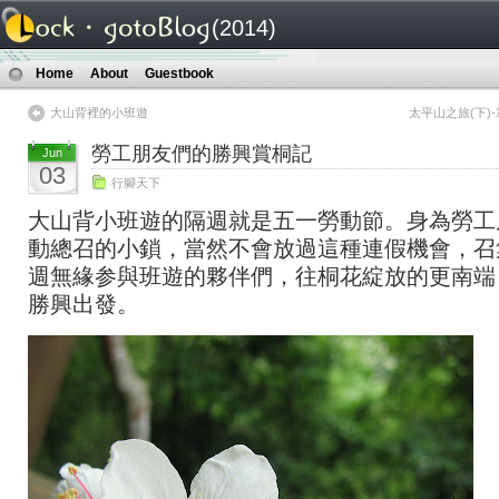
(2014)
Home
About
Guestbook
大山背裡的小班遊
太平山之旅(下)
勞工朋友們的勝興賞桐記
Jun
03
行腳天下
大山背小班遊的隔週就是五一勞動節。身為勞工
動總召的小鎖，當然不會放過這種連假機會，召
週無緣参與班遊的夥伴們，往桐花綻放的更南端
勝興出發。