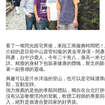
看了一堆閃光跟宅男後，來段工商服務時間吧！
介紹的是目前中山資管92級的黃金單身漢－阿彥
阿彥，台中沙鹿人，今年二十有八，身高一米七
詳。精瘦的身材下包裝著健康的體魄，斯文的眼
著一副善感的靈魂。
興趣可以是汗水洋溢的登山，也可以是宅味濃厚
獸，宜動宜靜。
強力推薦的是他的孝順與體貼，獨自在台北打拼
沒有沾染奢靡浮誇的習氣，軟體工程師的專業與
入，絕對是個適合娶回家的好男孩。