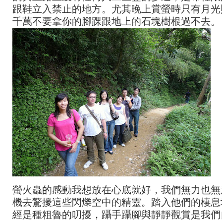
跟鞋立入禁止的地方。尤其晚上賞螢時只有月光
千萬不要拿你的腳踝跟地上的石塊樹根過不去。
螢火蟲的感動我想放在心底就好，我們無力也無
機去驚擾這些閃爍空中的精靈。踏入他們的棲息
經是種粗魯的叨擾，躡手躡腳與靜靜觀賞是我們