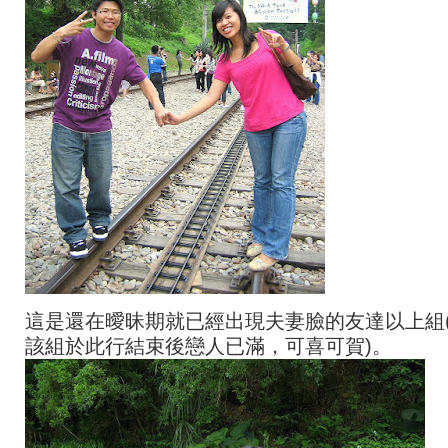
這是還在曖昧期就已經出現夫妻臉的友達以上組
該組於此行結束後戀人已滿，可喜可賀)。