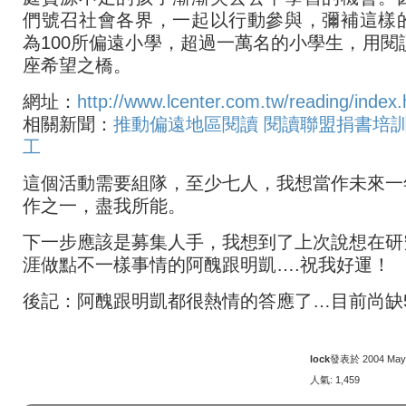
們號召社會各界，一起以行動參與，彌補這樣
為100所偏遠小學，超過一萬名的小學生，用閱
座希望之橋。
網址：
http://www.lcenter.com.tw/reading/index
相關新聞：
推動偏遠地區閱讀 閱讀聯盟捐書培
工
這個活動需要組隊，至少七人，我想當作未來一
作之一，盡我所能。
下一步應該是募集人手，我想到了上次說想在研
涯做點不一樣事情的阿醜跟明凱….祝我好運！
後記：阿醜跟明凱都很熱情的答應了…目前尚缺
lock
發表於 2004 May 2
人氣: 1,459