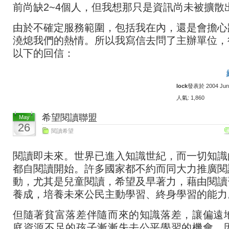
前尚缺2~4個人，但我想那只是資訊尚未被擴散
由於不確定服務範圍，包括我在內，還是會擔心
澆熄我們的熱情。所以我寫信去問了主辦單位，
以下的回信：
lock
發表於 2004 June 
人氣: 1,860
希望閱讀聯盟
May
26
閱讀希望
閱讀即未來。世界已進入知識世紀，而一切知識
都自閱讀開始。許多國家都不約而同大力推廣閱
動，尤其是兒童閱讀，希望及早著力，藉由閱讀
養成，培養未來公民主動學習、終身學習的能力
但隨著貧富落差伴隨而來的知識落差，讓偏遠
庭資源不足的孩子漸漸失去公平學習的機會。