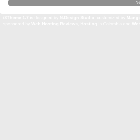
Ne
i3Theme 1.7
is designed by
N.Design Studio
, customized by
Mang
sponsored by
Web Hosting Reviews
,
Hosting
in Colombia and
Web