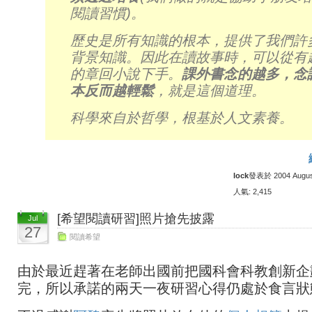
閱讀習慣)。
歷史是所有知識的根本，提供了我們許
背景知識。因此在讀故事時，可以從有
的章回小說下手。
課外書念的越多，念
本反而越輕鬆
，就是這個道理。
科學來自於哲學，根基於人文素養。
lock
發表於 2004 August 
人氣: 2,415
[希望閱讀研習]照片搶先披露
Jul
27
閱讀希望
由於最近趕著在老師出國前把國科會科教創新企
完，所以承諾的兩天一夜研習心得仍處於食言狀