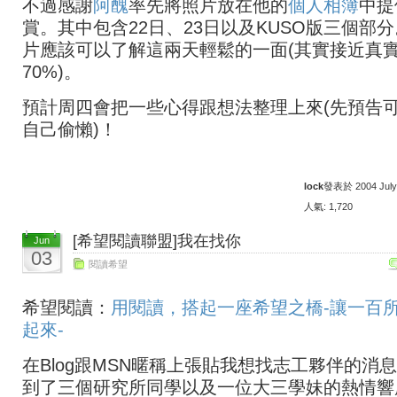
不過感謝
阿醜
率先將照片放在他的
個人相簿
中提
賞。其中包含22日、23日以及KUSO版三個部
片應該可以了解這兩天輕鬆的一面(其實接近真
70%)。
預計周四會把一些心得跟想法整理上來(先預告
自己偷懶)！
lock
發表於 2004 July 
人氣: 1,720
[希望閱讀聯盟]我在找你
Jun
03
閱讀希望
希望閱讀：
用閱讀，搭起一座希望之橋-讓一百
起來-
在Blog跟MSN暱稱上張貼我想找志工夥伴的消
到了三個研究所同學以及一位大三學妹的熱情響