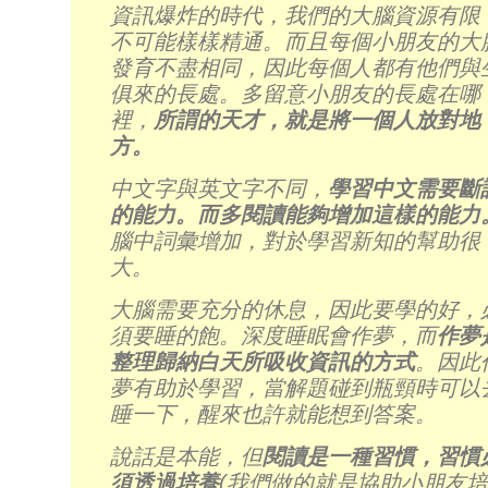
資訊爆炸的時代，我們的大腦資源有限
不可能樣樣精通。而且每個小朋友的大
發育不盡相同，因此每個人都有他們與
俱來的長處。多留意小朋友的長處在哪
裡，
所謂的天才，就是將一個人放對地
方。
中文字與英文字不同，
學習中文需要斷
的能力。而多閱讀能夠增加這樣的能力
腦中詞彙增加，對於學習新知的幫助很
大。
大腦需要充分的休息，因此要學的好，
須要睡的飽。深度睡眠會作夢，而
作夢
整理歸納白天所吸收資訊的方式
。因此
夢有助於學習，當解題碰到瓶頸時可以
睡一下，醒來也許就能想到答案。
說話是本能，但
閱讀是一種習慣，習慣
須透過培養
(我們做的就是協助小朋友