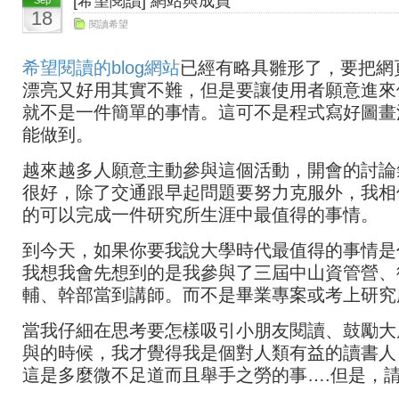
[希望閱讀] 網站與成員
Sep
18
閱讀希望
希望閱讀的blog網站
已經有略具雛形了，要把網
漂亮又好用其實不難，但是要讓使用者願意進來
就不是一件簡單的事情。這可不是程式寫好圖畫
能做到。
越來越多人願意主動參與這個活動，開會的討論
很好，除了交通跟早起問題要努力克服外，我相
的可以完成一件研究所生涯中最值得的事情。
到今天，如果你要我說大學時代最值得的事情是
我想我會先想到的是我參與了三屆中山資管營、
輔、幹部當到講師。而不是畢業專案或考上研究
當我仔細在思考要怎樣吸引小朋友閱讀、鼓勵大
與的時候，我才覺得我是個對人類有益的讀書人
這是多麼微不足道而且舉手之勞的事….但是，