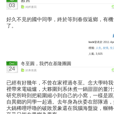
敘舊
Apr
03
純粹書寫
好久不見的國中同學，終於等到春假返鄉，有機
了。
lock
發表於 2011 April
標籤:
人生
,
友情
,
生
人氣: 3,925
冬至圓，我們在基隆團圓
Dec
24
好鼻推薦
已經有好幾年，不曾在家裡過冬至。念大學時我
裡帶來電磁爐，大夥圍到系休煮一鍋甜甜的薑汁
研究所時則把範圍縮小到自己的小窩，一樣是跟
自異鄉的同學一起過。去年身為伙委在部隊過，
大鍋稀哩呼嚕的破敗景象還在我腦海盤旋，輾轉