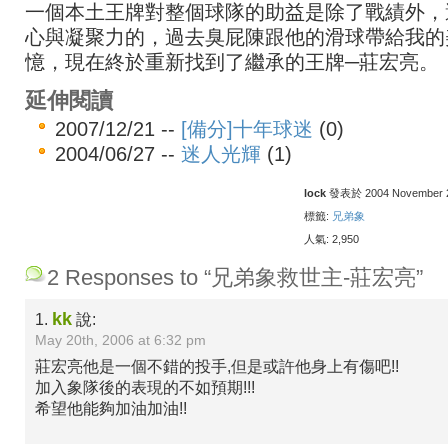
一個本土王牌對整個球隊的助益是除了戰績外，
心與凝聚力的，過去臭屁陳跟他的滑球帶給我的
憶，現在終於重新找到了繼承的王牌─莊宏亮。
延伸閱讀
2007/12/21 --
[備分]十年球迷
(0)
2004/06/27 --
迷人光輝
(1)
lock
發表於 2004 November 20
標籤:
兄弟象
人氣: 2,950
2 Responses to “兄弟象救世主-莊宏亮”
kk
1.
說:
May 20th, 2006 at 6:32 pm
莊宏亮他是一個不錯的投手,但是或許他身上有傷吧!!
加入象隊後的表現的不如預期!!!
希望他能夠加油加油!!