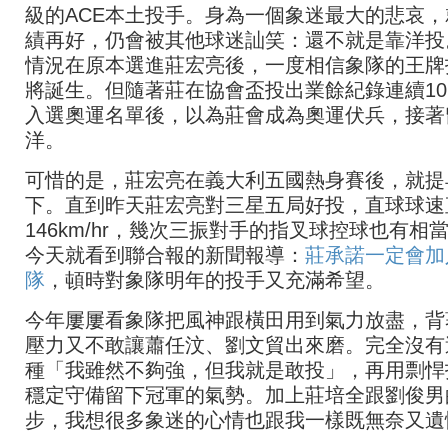
級的ACE本土投手。身為一個象迷最大的悲哀，
績再好，仍會被其他球迷訕笑：還不就是靠洋投
情況在原本選進莊宏亮後，一度相信象隊的王牌
將誕生。但隨著莊在協會盃投出業餘紀錄連續10
入選奧運名單後，以為莊會成為奧運伏兵，接著
洋。
可惜的是，莊宏亮在義大利五國熱身賽後，就提
下。直到昨天莊宏亮對三星五局好投，直球球速
146km/hr，幾次三振對手的指叉球控球也有相
今天就看到聯合報的新聞報導：
莊承諾一定會加
隊
，頓時對象隊明年的投手又充滿希望。
今年屢屢看象隊把風神跟橫田用到氣力放盡，背
壓力又不敢讓蕭任汶、劉文貿出來磨。完全沒有
種「我雖然不夠強，但我就是敢投」，再用剽悍
穩定守備留下冠軍的氣勢。加上莊培全跟劉俊男
步，我想很多象迷的心情也跟我一樣既無奈又遺