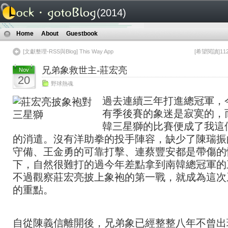
(2014)
Home
About
Guestbook
[文獻整理-RSS與Blog] This Way App
[希望閱讀]1
兄弟象救世主-莊宏亮
Nov
20
野球熱魂
過去連續三年打進總冠軍，
有季後賽的象迷是寂寞的，
韓三星獅的比賽便成了我這
的消遣。沒有洋助拳的投手陣容，缺少了陳瑞振
守備、王金勇的可靠打擊、連蔡豐安都是帶傷的
下，自然很難打的過今年差點拿到南韓總冠軍的
不過觀察莊宏亮披上象袍的第一戰，就成為這次
的重點。
自從陳義信離開後，兄弟象已經整整八年不曾出