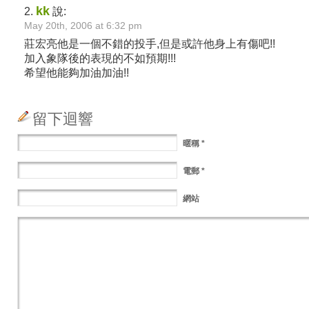
kk
2.
說:
May 20th, 2006 at 6:32 pm
莊宏亮他是一個不錯的投手,但是或許他身上有傷吧!!
加入象隊後的表現的不如預期!!!
希望他能夠加油加油!!
留下迴響
暱稱
*
電郵
*
網站