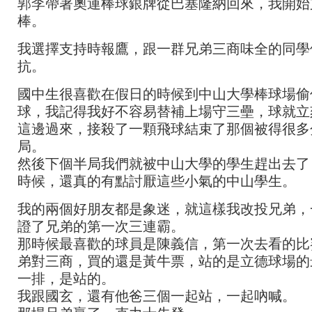
郭李帶著奧運棒球銀牌從巴塞隆納回來，我開始
棒。
我選擇支持時報鷹，跟一群兄弟三商味全的同學
抗。
國中生很喜歡在假日的時候到中山大學棒球場偷
球，我記得我好不容易替補上場守三壘，球就立
這邊過來，接殺了一顆飛球結束了那個被得很多
局。
然後下個半局我們就被中山大學的學生趕出去了
時候，還真的有點討厭這些小氣的中山學生。
我的兩個好朋友都是象迷，就這樣我改投兄弟，
證了兄弟的第一次三連霸。
那時候最喜歡的球員是陳義信，第一次去看的比
弟對三商，買的還是黃牛票，站的是立德球場的
一排，是站的。
我跟國玄，還有他爸三個一起站，一起吶喊。