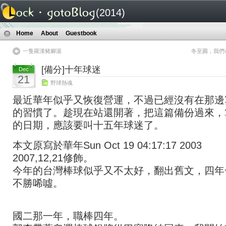
(2014)
Home
About
Guestbook
一隻羅漢豬腳湯
冬至圓，我們
[備分]十年球迷
Dec
21
野球熱魂
最近華年似乎又恢復營運，不過已經沒有在那邊
的習慣了。趁現在站還開著，把這篇備份過來，
的日期，應該要叫十五年球迷了。
本文原寫於華年Sun Oct 19 04:17:17 2003
2007,12,21修飾。
今年的台灣棒球似乎又不太好，翻出舊文，四年
不勝唏噓。
國二那一年，職棒四年。