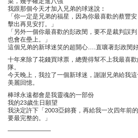
菜，幾乎確定進八強
我跟那個今天才加入兄弟的球迷說︰
「你一定是兄弟的福星，因為你最喜歡的蔡豐安
擊出再見安打。」
「另外一個你最喜歡的彭政閔，要不是裁判誤判
也會在壘上。」
這個兄弟的新球迷笑的超開心….直嚷著彭政閔
十年來除了花錢買球票，總覺得幫不上我最喜歡
隊。
今天晚上，我拉了一個新球迷，謝謝兄弟給我這
美麗回憶。
棒球永遠都會是我靈魂的一部份
我的23歲生日願望
我決定許下「2003亞錦賽，再給我一次四年前
要最完整的。」
———————