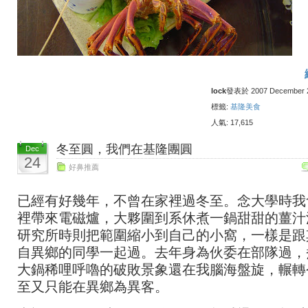
lock
發表於 2007 December 27
標籤:
基隆美食
人氣: 17,615
冬至圓，我們在基隆團圓
Dec
24
好鼻推薦
已經有好幾年，不曾在家裡過冬至。念大學時我
裡帶來電磁爐，大夥圍到系休煮一鍋甜甜的薑汁
研究所時則把範圍縮小到自己的小窩，一樣是跟
自異鄉的同學一起過。去年身為伙委在部隊過，
大鍋稀哩呼嚕的破敗景象還在我腦海盤旋，輾轉
至又只能在異鄉為異客。