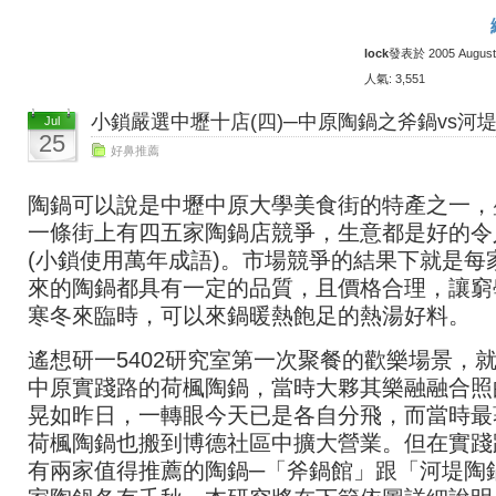
lock
發表於 2005 August 1
人氣: 3,551
小鎖嚴選中壢十店(四)─中原陶鍋之斧鍋vs河
Jul
25
好鼻推薦
陶鍋可以說是中壢中原大學美食街的特產之一，
一條街上有四五家陶鍋店競爭，生意都是好的令
(小鎖使用萬年成語)。市場競爭的結果下就是每
來的陶鍋都具有一定的品質，且價格合理，讓窮
寒冬來臨時，可以來鍋暖熱飽足的熱湯好料。
遙想研一5402研究室第一次聚餐的歡樂場景，
中原實踐路的荷楓陶鍋，當時大夥其樂融融合照
晃如昨日，一轉眼今天已是各自分飛，而當時最
荷楓陶鍋也搬到博德社區中擴大營業。但在實踐
有兩家值得推薦的陶鍋─「斧鍋館」跟「河堤陶