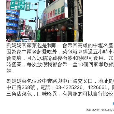
劉媽媽客家菜包是我唯一會帶回高雄的中壢名產
因為家中兩老超愛吃外，菜包就算經過五小時車
會悶壞，且放冰箱冷藏後微波40秒即可食用。加
時營業，每次放假我都會帶一盒10個回家孝敬
媽。
劉媽媽菜包位於中豐路與中正路交叉口，地址是
中正路268號，電話：03-4225226、4226661
三角店菜包，口味略異，有興趣的可以自行比較
lock
發表於 2005 July 24