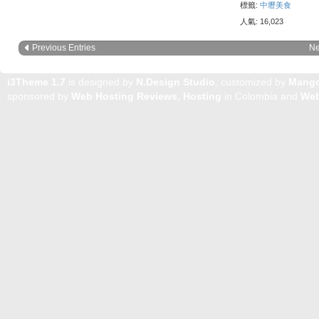
標籤:
中壢美食
人氣: 16,023
Previous Entries
Ne
i3Theme 1.7
is designed by
N.Design Studio
, customized by
Mang
sponsored by
Web Hosting Reviews
,
Hosting
in Colombia and
Web