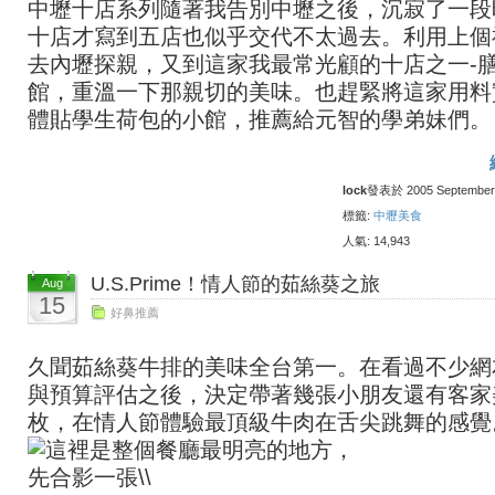
中壢十店系列隨著我告別中壢之後，沉寂了一段
十店才寫到五店也似乎交代不太過去。利用上個
去內壢探親，又到這家我最常光顧的十店之一-
館，重溫一下那親切的美味。也趕緊將這家用料
體貼學生荷包的小館，推薦給元智的學弟妹們。
lock
發表於 2005 September 2
標籤:
中壢美食
人氣: 14,943
U.S.Prime！情人節的茹絲葵之旅
Aug
15
好鼻推薦
久聞茹絲葵牛排的美味全台第一。在看過不少網
與預算評估之後，決定帶著幾張小朋友還有客家
枚，在情人節體驗最頂級牛肉在舌尖跳舞的感覺