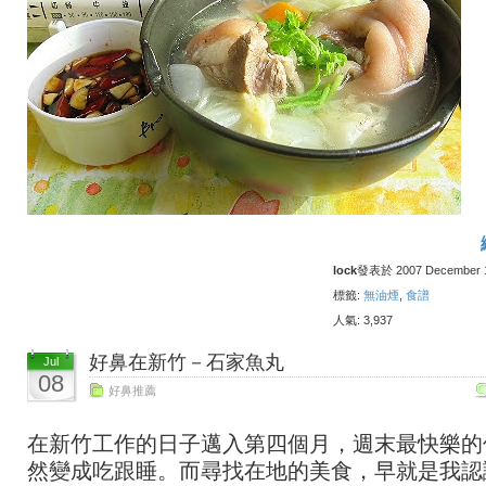
lock
發表於 2007 December 16
標籤:
無油煙
,
食譜
人氣: 3,937
好鼻在新竹－石家魚丸
Jul
08
好鼻推薦
在新竹工作的日子邁入第四個月，週末最快樂的
然變成吃跟睡。而尋找在地的美食，早就是我認