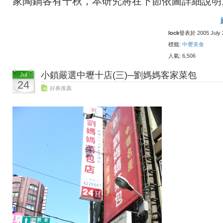
家陶鍋各有千秋，本研究將在下節依圖詳細說明
lock
發表於 2005 July 2
標籤:
中壢美食
人氣: 6,506
小鎖嚴選中壢十店(三)─劉媽媽客家菜包
Jul
24
好鼻推薦