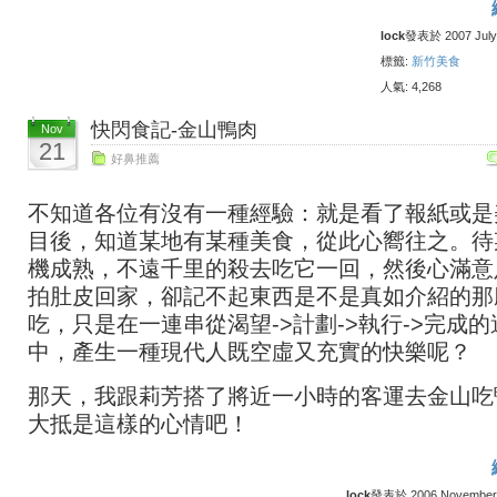
lock
發表於 2007 July 
標籤:
新竹美食
人氣: 4,268
快閃食記-金山鴨肉
Nov
21
好鼻推薦
不知道各位有沒有一種經驗：就是看了報紙或是
目後，知道某地有某種美食，從此心嚮往之。待
機成熟，不遠千里的殺去吃它一回，然後心滿意
拍肚皮回家，卻記不起東西是不是真如介紹的那
吃，只是在一連串從渴望->計劃->執行->完成的
中，產生一種現代人既空虛又充實的快樂呢？
那天，我跟莉芳搭了將近一小時的客運去金山吃
大抵是這樣的心情吧！
lock
發表於 2006 November 2