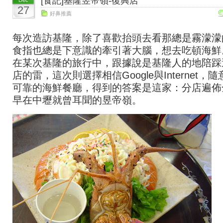
[食記]基隆昱帝嶺-復興店
Dec
27
好鼻推薦
每次造訪基隆，除了喜歡抬頭去看那總是霧濛濛
食指也總是下意識的牽引著大腦，想去吃頓海鮮
在某次基隆的旅行中，跟據說是基隆人的地陪踩
店的雷，這次則選擇相信Google與Internet，
可靠的海鮮餐廳，得到的答案是這家：分店遍佈
早在中壢就曾耳聞的昱帝嶺。