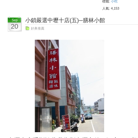
標籤:
小吃
人氣: 4,153
小鎖嚴選中壢十店(五)─膳林小館
Sep
20
好鼻推薦