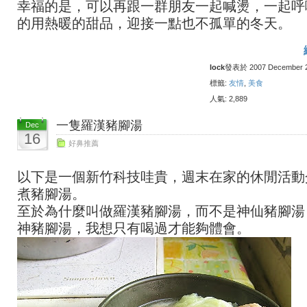
幸福的是，可以再跟一群朋友一起喊燙，一起呼
的用熱暖的甜品，迎接一點也不孤單的冬天。
lock
發表於 2007 December 24
標籤:
友情
,
美食
人氣: 2,889
一隻羅漢豬腳湯
Dec
16
好鼻推薦
以下是一個新竹科技哇貴，週末在家的休閒活動
煮豬腳湯。
至於為什麼叫做羅漢豬腳湯，而不是神仙豬腳湯
神豬腳湯，我想只有喝過才能夠體會。